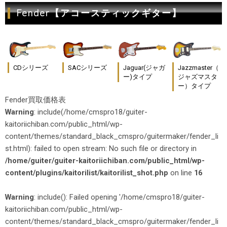
Fender【アコースティックギター】
CDシリーズ
SACシリーズ
Jaguar(ジャガ
Jazzmaster（
ー)タイプ
ジャズマスタ
ー）タイプ
Fender買取価格表
Warning
: include(/home/cmspro18/guiter-
kaitoriichiban.com/public_html/wp-
content/themes/standard_black_cmspro/guitermaker/fender_li
st.html): failed to open stream: No such file or directory in
/home/guiter/guiter-kaitoriichiban.com/public_html/wp-
content/plugins/kaitorilist/kaitorilist_shot.php
on line
16
Warning
: include(): Failed opening '/home/cmspro18/guiter-
kaitoriichiban.com/public_html/wp-
content/themes/standard_black_cmspro/guitermaker/fender_li