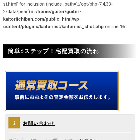
st.html' for inclusion (include_path='.:/opt/php-7.4.33-
2/data/pear') in
/home/guiter/guiter-
kaitoriichiban.com/public_html/wp-
content/plugins/kaitorilist/kaitorilist_shot.php
on line
16
簡単6ステップ！宅配買取の流れ
1
お問い合わせ